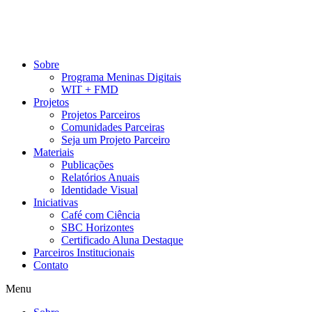
Pular
para
o
conteúdo
Sobre
Programa Meninas Digitais
WIT + FMD
Projetos
Projetos Parceiros
Comunidades Parceiras
Seja um Projeto Parceiro
Materiais
Publicações
Relatórios Anuais
Identidade Visual
Iniciativas
Café com Ciência
SBC Horizontes
Certificado Aluna Destaque
Parceiros Institucionais
Contato
Menu