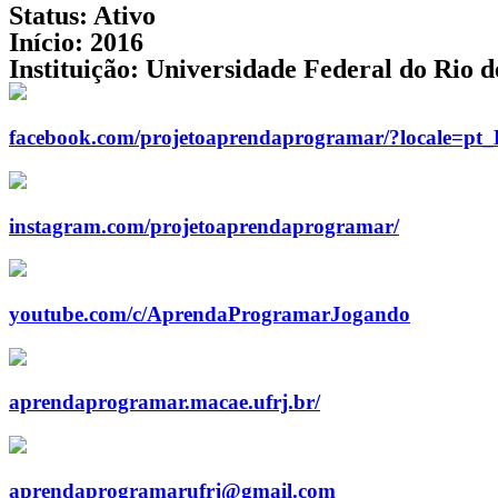
Status:
Ativo
Início:
2016
Instituição:
Universidade Federal do Rio 
facebook.com/projetoaprendaprogramar/?locale=pt
instagram.com/projetoaprendaprogramar/
youtube.com/c/AprendaProgramarJogando
aprendaprogramar.macae.ufrj.br/
aprendaprogramarufrj@gmail.com