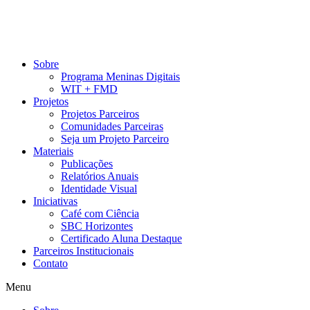
Pular
para
o
conteúdo
Sobre
Programa Meninas Digitais
WIT + FMD
Projetos
Projetos Parceiros
Comunidades Parceiras
Seja um Projeto Parceiro
Materiais
Publicações
Relatórios Anuais
Identidade Visual
Iniciativas
Café com Ciência
SBC Horizontes
Certificado Aluna Destaque
Parceiros Institucionais
Contato
Menu