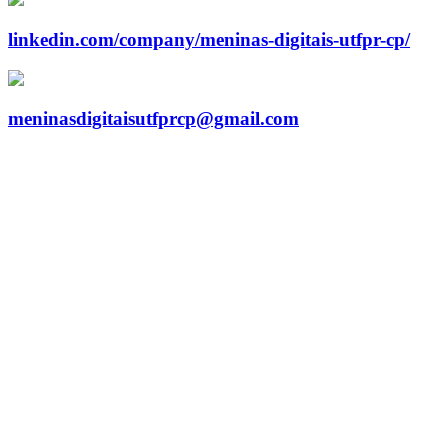
linkedin.com/company/meninas-digitais-utfpr-cp/
meninasdigitaisutfprcp@gmail.com