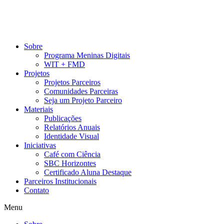
Pular
para
o
conteúdo
Sobre
Programa Meninas Digitais
WIT + FMD
Projetos
Projetos Parceiros
Comunidades Parceiras
Seja um Projeto Parceiro
Materiais
Publicações
Relatórios Anuais
Identidade Visual
Iniciativas
Café com Ciência
SBC Horizontes
Certificado Aluna Destaque
Parceiros Institucionais
Contato
Menu