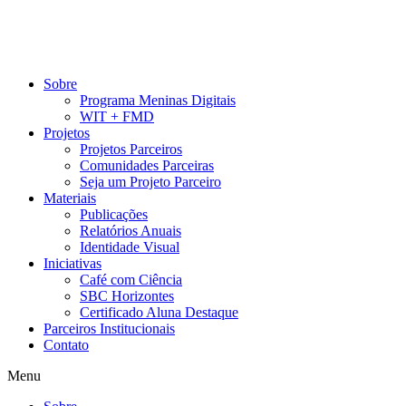
Pular
para
o
conteúdo
Sobre
Programa Meninas Digitais
WIT + FMD
Projetos
Projetos Parceiros
Comunidades Parceiras
Seja um Projeto Parceiro
Materiais
Publicações
Relatórios Anuais
Identidade Visual
Iniciativas
Café com Ciência
SBC Horizontes
Certificado Aluna Destaque
Parceiros Institucionais
Contato
Menu